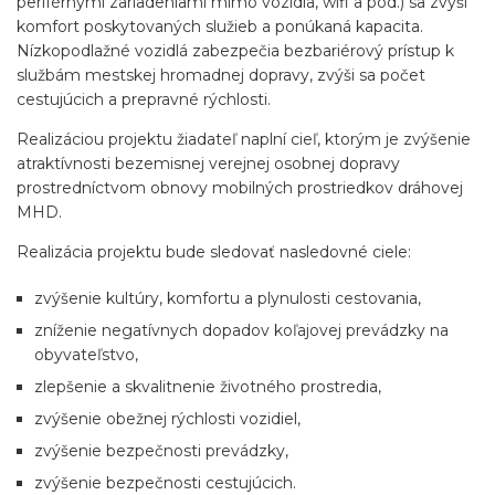
periférnymi zariadeniami mimo vozidla, wifi a pod.) sa zvýši
komfort poskytovaných služieb a ponúkaná kapacita.
Nízkopodlažné vozidlá zabezpečia bezbariérový prístup k
službám mestskej hromadnej dopravy, zvýši sa počet
cestujúcich a prepravné rýchlosti.
Realizáciou projektu žiadateľ naplní cieľ, ktorým je zvýšenie
atraktívnosti bezemisnej verejnej osobnej dopravy
prostredníctvom obnovy mobilných prostriedkov dráhovej
MHD.
Realizácia projektu bude sledovať nasledovné ciele:
zvýšenie kultúry, komfortu a plynulosti cestovania,
zníženie negatívnych dopadov koľajovej prevádzky na
obyvateľstvo,
zlepšenie a skvalitnenie životného prostredia,
zvýšenie obežnej rýchlosti vozidiel,
zvýšenie bezpečnosti prevádzky,
zvýšenie bezpečnosti cestujúcich.