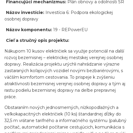
Financujúci mechanizmus:
Plán obnovy a odolnosti SR
Názov investície:
Investícia 6: Podpora ekologickej
osobnej dopravy
Názov komponentu:
19 - REPowerEU
Cieľ a stručný opis projektu:
Nákupom 10 kusov električiek sa využije potenciál na ďalší
rozvoj bezemisnej – elektrickej mestskej verejnej osobnej
dopravy. Realizácia projektu urýchli nahrádzanie výrazne
zastaraných koľajových vozidiel novými bezbariérovými, s
väčším komfortom cestovania. To prispeje k zvýšeniu
atraktívnosti bezemisnej verejnej osobnej dopravy a tým aj
rastu podielu bezemisnej dopravy na deľbe prepravnej
práce.
Obstaraním nových jednosmerných, nízkopodlažných a
veľkokapacitných električiek (10 ks) štandardnej dĺžky do
32,5 m vrátane tarifného a informačného systému (palubný
počítač, automatické počítanie cestujúcich, komunikácia s