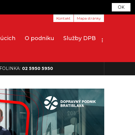
OK
Kontakt
Mapa stránky
júcich
O podniku
Služby DPB
FOLINKA:
02 5950 5950