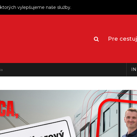
ktorých vylepšujeme naše služby.
Pre cestu
IN
ia