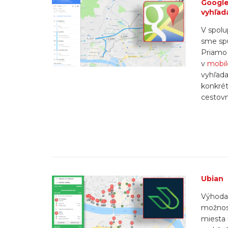
Google
vyhľad
V spolu
sme spu
Priamo
v
mobil
vyhľada
konkrét
cestovn
Ubian
Výhodam
možnost
miesta 