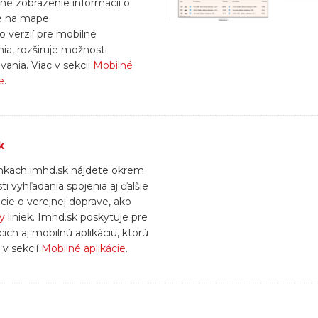
né zobrazenie informácií o
e na mape.
o verzií pre mobilné
nia, rozširuje možnosti
vania. Viac v sekcii
Mobilné
e
.
k
nkach imhd.sk nájdete okrem
i vyhľadania spojenia aj ďalšie
cie o verejnej doprave, ako
y
liniek. Imhd.sk poskytuje pre
cich aj mobilnú aplikáciu, ktorú
 v sekcií
Mobilné aplikácie
.