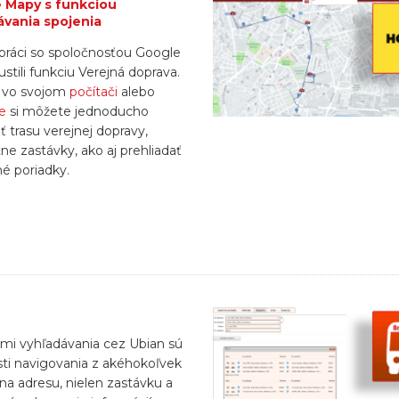
 Mapy s funkciou
ávania spojenia
práci so spoločnosťou Google
stili funkciu Verejná doprava.
 vo svojom
počítači
alebo
e
si môžete jednoducho
ť trasu verejnej dopravy,
ne zastávky, ako aj prehliadať
é poriadky.
i vyhľadávania cez Ubian sú
i navigovania z akéhokoľvek
na adresu, nielen zastávku a