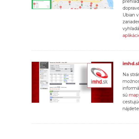
prehľad
doprav
Ubian v
zariade
vyhľadá
aplikáci
imhd.s
Na strá
možnost
informá
sú
map
cestujú
nájdete