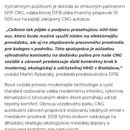
Významným pozitívom je dohoda so zmluvným partnerom
SPP CNG, vďaka ktorej DPB získa finančný príspevok 10
000 eur na každý zakúpený CNG autobus.
„Celkovo tak pôjde o podporu presahujúcu 400-tisíc
eur, ktorú bude možné využiť nielen na efektívnejšiu
prevádzku, ale aj na zlepšovanie pracovného prostredia
pre kolegov v podniku. Táto spolupráca je súčasťou
výhodného kontraktu na dodávku paliva pre naše CNG
vozidlá a zároveň predstavuje ďalší konkrétny krok k
modernej, ekologickej a udržateľnej MHD v Bratislave,“
uviedol Martin Rybanský, predseda predstavenstva DPB.
Nové vozidlá prinesú modernejšie technológie a vyšší
štandard cestovania vďaka modernému interiéru, výkonnej
klimatizácii či tónovaným sklám, ktoré pomáhajú udržať
tepelný komfort. Obnova vozidlového parku CNG
autobusmi zároveň prispieva k znižovaniu lokálnych emisií v
mestskom prostredí. DPB týmto krokom nadväzuje na
dlhodobú stratégiu ekologizácie mestskej dopravy a
zvyšovania komfortu pre cestujúcich.