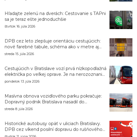
Hľadajte zelenú na dverách: Cestovanie s TAPni
sa je teraz ešte jednoduchšie
štvrtok 16. júla 2026
DPB cez leto zlepšuje orientáciu cestujúcich:
nové farebné tabule, schéma ako v metre aj
navigácia pri výlukách
streda 15. júla 2026
Cestujúcich v Bratislave vozí prvá nízkopodlažná
električka po veľkej oprave. Je na nerozoznanie
od nového vozidla
pondelok 13. júla 2026
Masívna obnova vozidlového parku pokračuje:
Dopravný podnik Bratislava nasadil do
premávky osemnásť nových autobusov
streda 8. júla 2026
Historické autobusy opäť v uliciach Bratislavy.
DPB cez víkend posilní dopravu do rušňového
depa
štvrtok 11. júna 2026