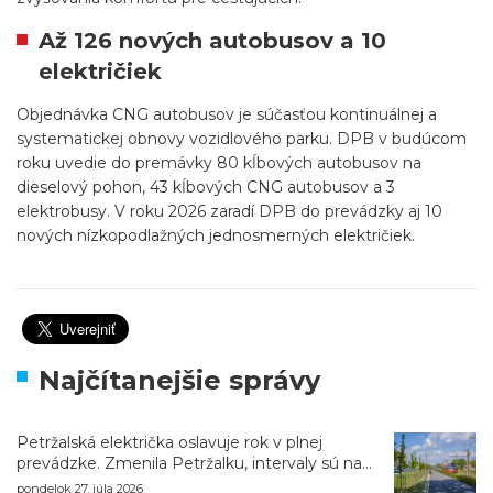
Až 126 nových autobusov a 10
električiek
Objednávka CNG autobusov je súčasťou kontinuálnej a
systematickej obnovy vozidlového parku. DPB v budúcom
roku uvedie do premávky 80 kĺbových autobusov na
dieselový pohon, 43 kĺbových CNG autobusov a 3
elektrobusy. V roku 2026 zaradí DPB do prevádzky aj 10
nových nízkopodlažných jednosmerných električiek.
Najčítanejšie správy
Petržalská električka oslavuje rok v plnej
prevádzke. Zmenila Petržalku, intervaly sú na
úrovni metra
pondelok 27. júla 2026