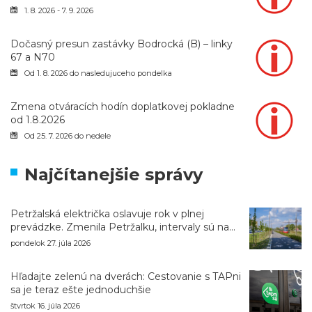
1. 8. 2026 - 7. 9. 2026
Dočasný presun zastávky Bodrocká (B) – linky
67 a N70
Od 1. 8. 2026 do nasledujuceho pondelka
Zmena otváracích hodín doplatkovej pokladne
od 1.8.2026
Od 25. 7. 2026 do nedele
Najčítanejšie správy
Petržalská električka oslavuje rok v plnej
prevádzke. Zmenila Petržalku, intervaly sú na
úrovni metra
pondelok 27. júla 2026
Hľadajte zelenú na dverách: Cestovanie s TAPni
sa je teraz ešte jednoduchšie
štvrtok 16. júla 2026