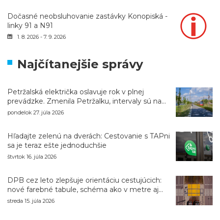
Dočasné neobsluhovanie zastávky Konopiská -
linky 91 a N91
1. 8. 2026 - 7. 9. 2026
Najčítanejšie správy
Petržalská električka oslavuje rok v plnej
prevádzke. Zmenila Petržalku, intervaly sú na
úrovni metra
pondelok 27. júla 2026
Hľadajte zelenú na dverách: Cestovanie s TAPni
sa je teraz ešte jednoduchšie
štvrtok 16. júla 2026
DPB cez leto zlepšuje orientáciu cestujúcich:
nové farebné tabule, schéma ako v metre aj
navigácia pri výlukách
streda 15. júla 2026