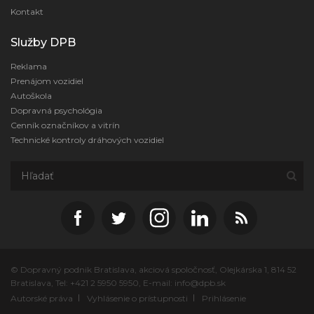
Kontakt
Služby DPB
Reklama
Prenájom vozidiel
Autoškola
Dopravná psychológia
Cenník označníkov a vitrín
Technické kontroly dráhových vozidiel
©
Dopravný podnik Bratislava, akciová spoločnosť,
Olejkárska 1, 814 52
Bratislava, Tel: +421 2 5950 5950, E-mail: info@dpb.sk
Autorské práva
Vyhlásenie o prístupnosti
Prihlásenie