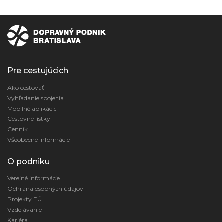
Pre cestujúcich
Ako cestovať
Vyhľadanie spojenia
Mobilné aplikácie
Cestovné lístky
Cenník
Všeobecné informácie
O podniku
Verejné informácie
Ochrana osobných údajov
Projekty EÚ
Vzdelávanie
Kariéra