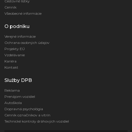
Cestovné lístky
Cenník
Všeobecné informácie
O podniku
Verejné informácie
Ochrana osobných údajov
Projekty EÚ
Vzdelávanie
Kariéra
Kontakt
Služby DPB
Reklama
Prenájom vozidiel
Autoškola
Dopravná psychológia
Cenník označníkov a vitrín
Technické kontroly dráhových vozidiel