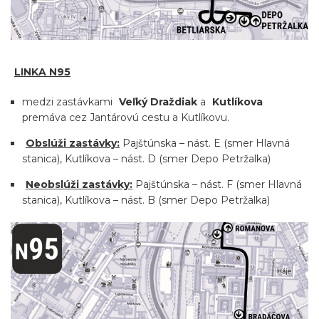
LINKA N95
medzi zastávkami
Veľký Draždiak
a
Kutlíkova
premáva cez Jantárovú cestu a Kutlíkovu.
Obslúži zastávky:
Pajštúnska – nást. E (smer Hlavná
stanica), Kutlíkova – nást. D (smer Depo Petržalka)
Neobslúži zastávky:
Pajštúnska – nást. F (smer Hlavná
stanica), Kutlíkova – nást. B (smer Depo Petržalka)