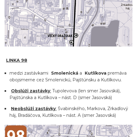
LINKA 98
medzi zastávkami
Smolenická
a
Kutlíkova
premáva
obojsmerne cez Smolenickú, Pajštúnsku a Kutlíkovu.
Obslúži zastávky
:
Tupolevova (len smer Jasovská),
Pajštúnska a Kutlíkova – nást. D (smer Jasovská)
Neobslúži zastávky
:
Švabinského, Markova, Zrkadlový
háj, Bradáčova, Kutlíkova – nást. A (smer Jasovská)