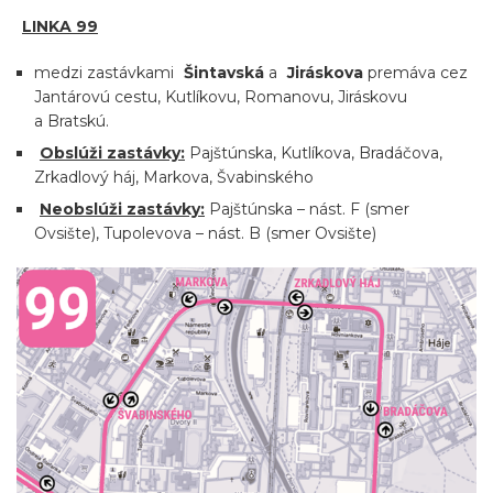
LINKA 99
medzi zastávkami
Šintavská
a
Jiráskova
premáva cez
Jantárovú cestu, Kutlíkovu, Romanovu, Jiráskovu
a Bratskú.
Obslúži zastávky:
Pajštúnska, Kutlíkova, Bradáčova,
Zrkadlový háj, Markova, Švabinského
Neobslúži zastávky:
Pajštúnska – nást. F (smer
Ovsište), Tupolevova – nást. B (smer Ovsište)