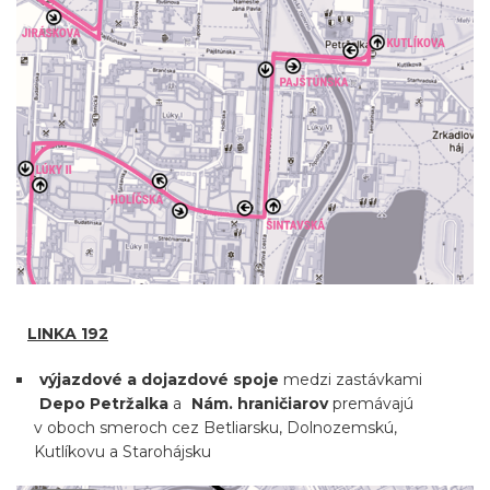
LINKA 192
výjazdové a dojazdové spoje
medzi zastávkami
Depo Petržalka
a
Nám. hraničiarov
premávajú
v oboch smeroch cez Betliarsku, Dolnozemskú,
Kutlíkovu a Starohájsku