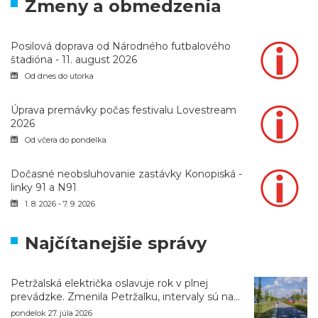
Zmeny a obmedzenia
Posilová doprava od Národného futbalového
štadióna - 11. august 2026
Od dnes do utorka
Úprava premávky počas festivalu Lovestream
2026
Od včera do pondelka
Dočasné neobsluhovanie zastávky Konopiská -
linky 91 a N91
1. 8. 2026 - 7. 9. 2026
Najčítanejšie správy
Petržalská električka oslavuje rok v plnej
prevádzke. Zmenila Petržalku, intervaly sú na
úrovni metra
pondelok 27. júla 2026