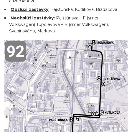
a Romanovu.
Obslúži zastávky
:
Pajštúnska, Kutlíkova, Bradáčova
Neobslúži zastávky:
Pajštúnska – F (smer
Volkswagen) Tupolevova – B (smer Volkswagen),
Švabinského, Markova