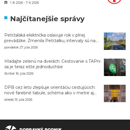
1. 8. 2026 - 7. 9. 2026
Najčítanejšie správy
Petržalská električka oslavuje rok v plnej
prevádzke. Zmenila Petržalku, intervaly sú na
úrovni metra
pondelok 27. júla 2026
Hľadajte zelenú na dverách: Cestovanie s TAPni
sa je teraz ešte jednoduchšie
štvrtok 16. júla 2026
DPB cez leto zlepšuje orientáciu cestujúcich:
nové farebné tabule, schéma ako v metre aj
navigácia pri výlukách
streda 15. júla 2026