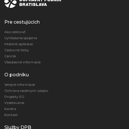
Pre cestujúcich
Ako cestovať
Vyhľadanie spojenia
Mobilné aplikácie
Cestovné lístky
Cenník
Všeobecné informácie
O podniku
Verejné informácie
Ochrana osobných údajov
Projekty EÚ
Vzdelávanie
Kariéra
Kontakt
Služby DPB