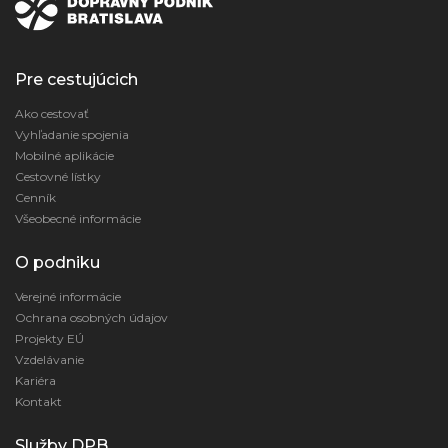
Pre cestujúcich
Ako cestovať
Vyhľadanie spojenia
Mobilné aplikácie
Cestovné lístky
Cenník
Všeobecné informácie
O podniku
Verejné informácie
Ochrana osobných údajov
Projekty EÚ
Vzdelávanie
Kariéra
Kontakt
Služby DPB