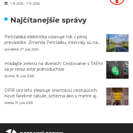
1. 8. 2026 - 7. 9. 2026
Najčítanejšie správy
Petržalská električka oslavuje rok v plnej
prevádzke. Zmenila Petržalku, intervaly sú na
úrovni metra
pondelok 27. júla 2026
Hľadajte zelenú na dverách: Cestovanie s TAPni
sa je teraz ešte jednoduchšie
štvrtok 16. júla 2026
DPB cez leto zlepšuje orientáciu cestujúcich:
nové farebné tabule, schéma ako v metre aj
navigácia pri výlukách
streda 15. júla 2026